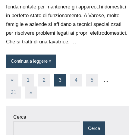
fondamentale per mantenere gli apparecchi domestici
in perfetto stato di funzionamento. A Varese, molte
famiglie e aziende si affidano a tecnici specializzati
per risolvere problemi legati ai propri elettrodomestici.
Che si tratti di una lavatrice, …
Continua a leggere
Paginazione
Articolo
«
1
2
3
4
5
…
precedente
degli
Articolo
31
»
successivo
articoli
Cerca
Cerca