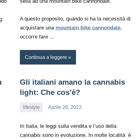
odo
sella ad una mountain bike cannondale.
A questo proposito, quando si ha la necessità di
g
acquistare una
mountain bike cannondale
,
occorre fare …
Continua a leggere
a
Gli italiani amano la cannabis
light: Che cos’è?
lifestyle
Aprile 26, 2022
editor
In Italia, le leggi sulla vendita e l’uso della
cannabis sono in evoluzione. In molte località è