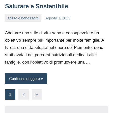
Salutare e Sostenibile
salute e benessere
Agosto 3, 2023
editor
Adottare uno stile di vita sano e consapevole è un
obiettivo sempre più importante per molte famiglie. A
Ivrea, una città situata nel cuore del Piemonte, sono
stati avviati dei percorsi nutrizionali dedicati alle
famiglie, con l’obiettivo di promuovere una …
Continua a leggere
Paginazione
Articolo
1
2
»
successivo
degli