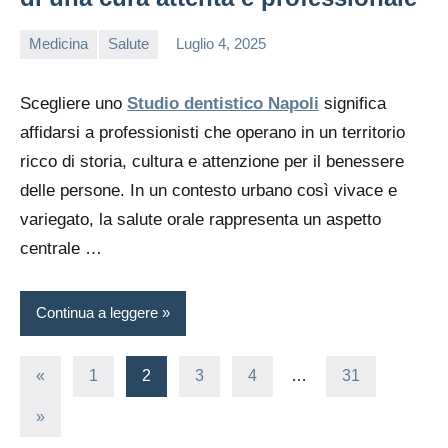
Medicina
Salute
Luglio 4, 2025
editor
Scegliere uno
Studio dentistico Napoli
significa
affidarsi a professionisti che operano in un territorio
ricco di storia, cultura e attenzione per il benessere
delle persone. In un contesto urbano così vivace e
variegato, la salute orale rappresenta un aspetto
centrale …
Continua a leggere
Paginazione
Articolo
«
1
2
3
4
…
31
precedente
degli
Articolo
»
successivo