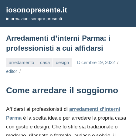
Vai
iosonopresente.it
al
informazioni sempre presenti
contenuto
Arredamenti d’interni Parma: i
professionisti a cui affidarsi
arredamento
casa
design
Dicembre 19, 2022
editor
Come arredare il soggiorno
Affidarsi ai professionisti di
arredamenti d’interni
Parma
è la scelta ideale per arredare la propria casa
con gusto e design. Che lo stile sia tradizionale o
moderno, rilassato o formale, audace o sobrio, il