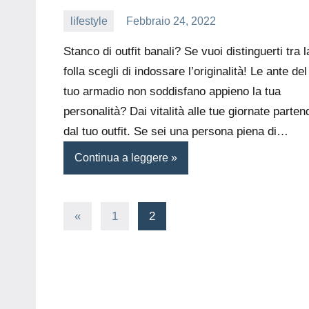
lifestyle
Febbraio 24, 2022
editor
Stanco di outfit banali? Se vuoi distinguerti tra l
folla scegli di indossare l’originalità! Le ante del
tuo armadio non soddisfano appieno la tua
personalità? Dai vitalità alle tue giornate parten
dal tuo outfit. Se sei una persona piena di…
Continua a leggere
Paginazione
Articolo
«
1
2
precedente
degli
articoli