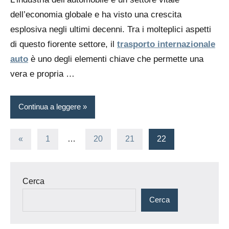
dell’economia globale e ha visto una crescita
esplosiva negli ultimi decenni. Tra i molteplici aspetti
di questo fiorente settore, il
trasporto internazionale
auto
è uno degli elementi chiave che permette una
vera e propria …
Continua a leggere
Paginazione
Articolo
«
1
…
20
21
22
precedente
degli
articoli
Cerca
Cerca