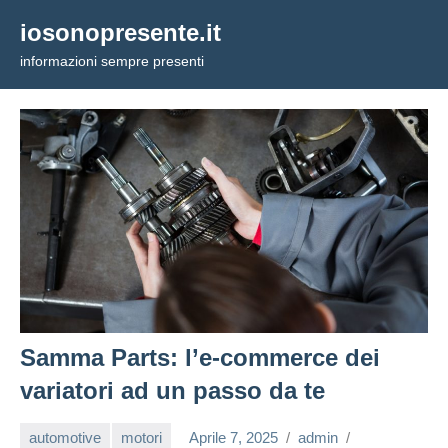
Vai
iosonopresente.it
al
informazioni sempre presenti
contenuto
Samma Parts: l’e-commerce dei
variatori ad un passo da te
automotive
motori
Aprile 7, 2025
admin