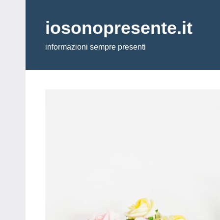
Vai
al
iosonopresente.it
contenuto
informazioni sempre presenti