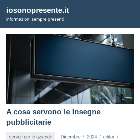
Vai
iosonopresente.it
al
informazioni sempre presenti
contenuto
A cosa servono le insegne
pubblicitarie
servizi per le aziende
Dicembre 7, 2024
editor