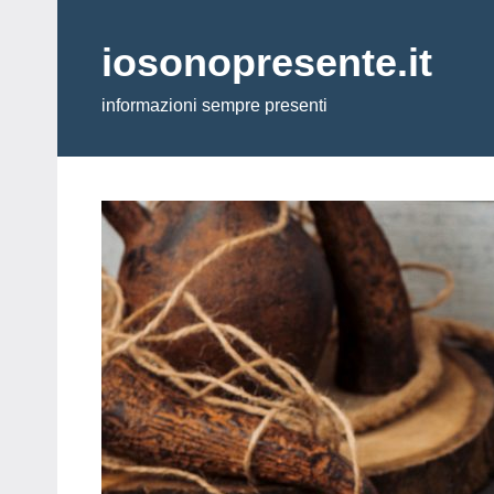
Vai
al
iosonopresente.it
contenuto
informazioni sempre presenti