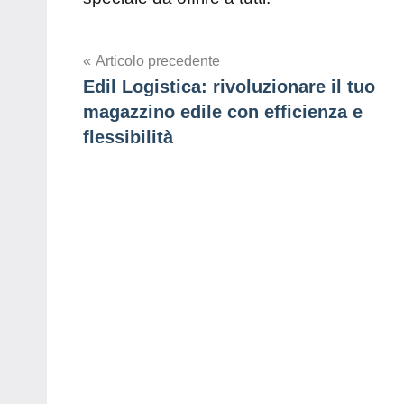
Navigazione
Articolo precedente
Edil Logistica: rivoluzionare il tuo
articoli
magazzino edile con efficienza e
flessibilità