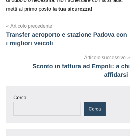
di dubbio o necessità. Non scherzare con la strada,
metti al primo posto
la tua sicurezza!
Navigazione
Articolo precedente
Transfer aeroporto e stazione Padova con
articoli
i migliori veicoli
Articolo successivo
Sconto in fattura ad Empoli: a chi
affidarsi
Cerca
Cerca